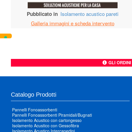
Isolamento acustico pareti
Pubblicato in
Galleria immagini e scheda intervento
GLI ORDIN
Catalogo Prodotti
Pannelli Fonoassorbenti
Pannelli Fonoassorbenti Piramidali/Bugnati
Isolamento Acustico con cartongesso
Isolamento Acustico con Gessofibra
Isolamento Acustico Intercapedini