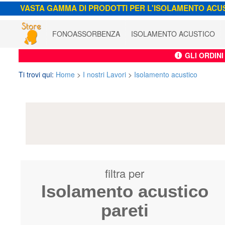
VASTA GAMMA DI PRODOTTI PER L'ISOLAMENTO ACU
FONOASSORBENZA
ISOLAMENTO ACUSTICO
GLI ORDIN
Ti trovi qui:
Home
>
I nostri Lavori
>
Isolamento acustico
filtra per
Isolamento acustico
pareti