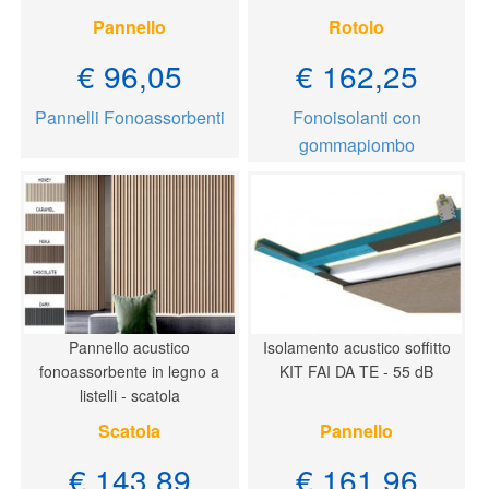
Pannello
Rotolo
€ 96,05
€ 162,25
Pannelli Fonoassorbenti
Fonoisolanti con
gommapiombo
Pannello acustico
Isolamento acustico soffitto
fonoassorbente in legno a
KIT FAI DA TE - 55 dB
listelli - scatola
Scatola
Pannello
€ 143,89
€ 161,96