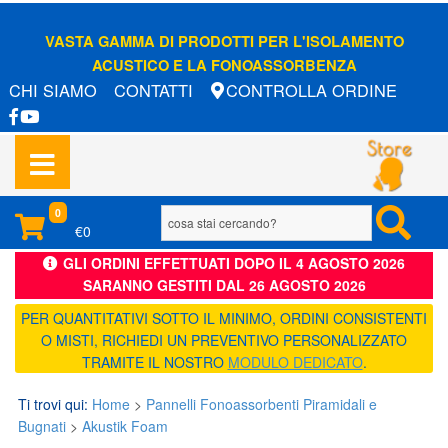
VASTA GAMMA DI PRODOTTI PER L'ISOLAMENTO
ACUSTICO E LA FONOASSORBENZA
CHI SIAMO
CONTATTI
CONTROLLA ORDINE
0
€0
GLI ORDINI EFFETTUATI DOPO IL 4 AGOSTO 2026
SARANNO GESTITI DAL 26 AGOSTO 2026
PER QUANTITATIVI SOTTO IL MINIMO, ORDINI CONSISTENTI
O MISTI, RICHIEDI UN PREVENTIVO PERSONALIZZATO
TRAMITE IL NOSTRO
MODULO DEDICATO
.
Ti trovi qui:
Home
>
Pannelli Fonoassorbenti Piramidali e
Bugnati
>
Akustik Foam