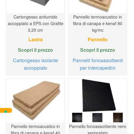
Cartongesso antiumido
Pannello termoacustico in
accoppiato a EPS con Grafite
fibra di canapa e kenaf 80
3,25 cm
kg/mc
Lastra
Pannello
Scopri il prezzo
Scopri il prezzo
Cartongesso isolante
Pannelli fonoassorbenti
accoppiato
per intercapedini
Pannello termoacustico in
Pannello fonoassorbente nero
fibra di canapa e kenaf 40
serigrafato