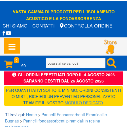
VASTA GAMMA DI PRODOTTI PER L'ISOLAMENTO
ACUSTICO E LA FONOASSORBENZA
CHI SIAMO
CONTATTI
CONTROLLA ORDINE
0
€0
GLI ORDINI EFFETTUATI DOPO IL 4 AGOSTO 2026
SARANNO GESTITI DAL 26 AGOSTO 2026
PER QUANTITATIVI SOTTO IL MINIMO, ORDINI CONSISTENTI
O MISTI, RICHIEDI UN PREVENTIVO PERSONALIZZATO
TRAMITE IL NOSTRO
MODULO DEDICATO
.
Ti trovi qui:
Home
>
Pannelli Fonoassorbenti Piramidali e
Bugnati
>
Pannelli fonoassorbenti piramidali in resina