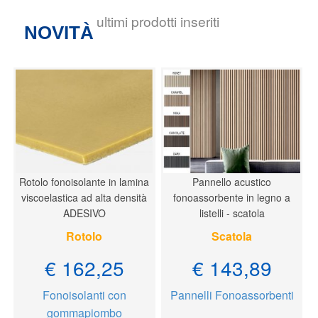
ultimi prodotti inseriti
NOVITÀ
Rotolo fonoisolante in lamina
Pannello acustico
viscoelastica ad alta densità
fonoassorbente in legno a
ADESIVO
listelli - scatola
Rotolo
Scatola
€ 162,25
€ 143,89
Fonoisolanti con
Pannelli Fonoassorbenti
gommapiombo