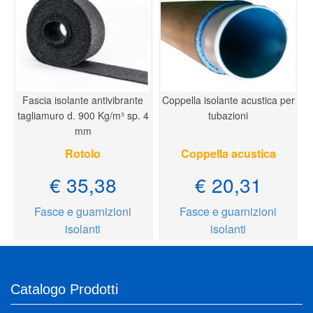
Fascia isolante antivibrante
Coppella isolante acustica per
tagliamuro d. 900 Kg/m³ sp. 4
tubazioni
mm
Rotolo
Coppella acustica
€ 35,38
€ 20,31
Fasce e guarnizioni
Fasce e guarnizioni
isolanti
isolanti
Catalogo Prodotti