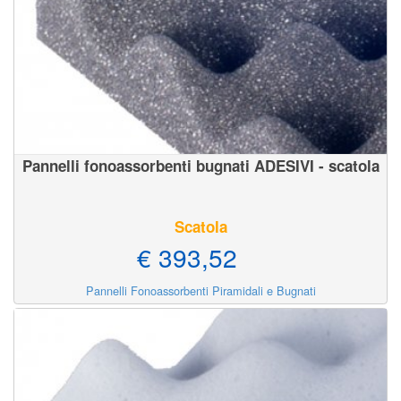
Pannelli fonoassorbenti bugnati ADESIVI - scatola
Scatola
€ 393,52
Pannelli Fonoassorbenti Piramidali e Bugnati