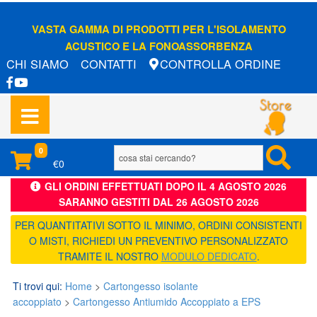
VASTA GAMMA DI PRODOTTI PER L'ISOLAMENTO
ACUSTICO E LA FONOASSORBENZA
CHI SIAMO
CONTATTI
CONTROLLA ORDINE
0
€0
GLI ORDINI EFFETTUATI DOPO IL 4 AGOSTO 2026
SARANNO GESTITI DAL 26 AGOSTO 2026
PER QUANTITATIVI SOTTO IL MINIMO, ORDINI CONSISTENTI
O MISTI, RICHIEDI UN PREVENTIVO PERSONALIZZATO
TRAMITE IL NOSTRO
MODULO DEDICATO
.
Ti trovi qui:
Home
>
Cartongesso isolante
accoppiato
>
Cartongesso Antiumido Accoppiato a EPS