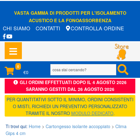
VASTA GAMMA DI PRODOTTI PER L'ISOLAMENTO
ACUSTICO E LA FONOASSORBENZA
CHI SIAMO
CONTATTI
CONTROLLA ORDINE
0
€0
GLI ORDINI EFFETTUATI DOPO IL 4 AGOSTO 2026
SARANNO GESTITI DAL 26 AGOSTO 2026
PER QUANTITATIVI SOTTO IL MINIMO, ORDINI CONSISTENTI
O MISTI, RICHIEDI UN PREVENTIVO PERSONALIZZATO
TRAMITE IL NOSTRO
MODULO DEDICATO
.
Ti trovi qui:
Home
>
Cartongesso isolante accoppiato
>
Clima
Gips 4 cm