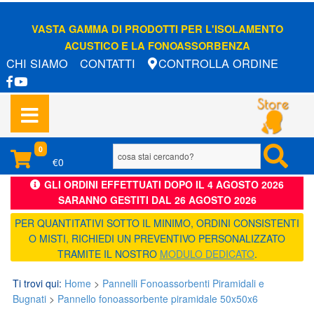
VASTA GAMMA DI PRODOTTI PER L'ISOLAMENTO
ACUSTICO E LA FONOASSORBENZA
CHI SIAMO
CONTATTI
CONTROLLA ORDINE
0
€0
GLI ORDINI EFFETTUATI DOPO IL 4 AGOSTO 2026
SARANNO GESTITI DAL 26 AGOSTO 2026
PER QUANTITATIVI SOTTO IL MINIMO, ORDINI CONSISTENTI
O MISTI, RICHIEDI UN PREVENTIVO PERSONALIZZATO
TRAMITE IL NOSTRO
MODULO DEDICATO
.
Ti trovi qui:
Home
>
Pannelli Fonoassorbenti Piramidali e
Bugnati
>
Pannello fonoassorbente piramidale 50x50x6