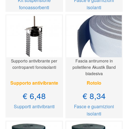
Kit sospensione
Fasce e guarnizioni
fonoassorbenti
isolanti
Supporto antivibrante per
Fascia antirumore in
contropareti fonoisolanti
polietilene Akustik Band
biadesiva
Supporto antivibrante
Rotolo
€ 6,48
€ 8,34
Supporti antivibranti
Fasce e guarnizioni
isolanti