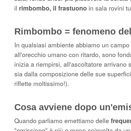
il
rimbombo, il frastuono
in sala rovini 
Rimbombo = fenomeno della
In qualsiasi ambiente abbiamo un campo son
all'orecchio umano con ritardo, sono fond
inizia a riempirsi, all'ascoltatore arrivano
sia dalla composizione delle sue superfici.
riflette moltissimo!).
Cosa avviene dopo un'emi
Quando parliamo emettiamo delle
freque
"emissione" è più o meno coinvolta da una 