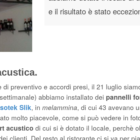
e il risultato è stato eccezi
acustica.
di preventivo e accordi presi, il 21 luglio siamo
 settimanale) abbiamo installato dei
pannelli f
sotek Slik
, in
melammina
, di cui 43 avevano 
sultato molto piacevole, come si può vedere in fot
rt acustico
di cui si è dotato il locale, perchè 
ei clienti. Del resto al ristorante ci si va per