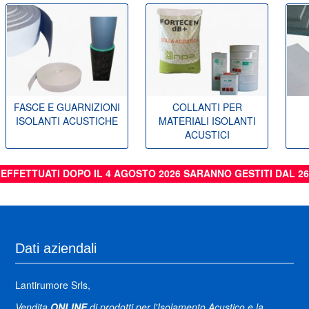
FASCE E GUARNIZIONI
COLLANTI PER
ISOLANTI ACUSTICHE
MATERIALI ISOLANTI
ACUSTICI
I EFFETTUATI DOPO IL 4 AGOSTO 2026 SARANNO GESTITI DAL 2
Dati aziendali
Lantirumore Srls,
Vendita
ONLINE
di prodotti per l'Isolamento Acustico e la