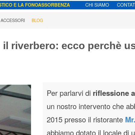
CHI SIAMO
CONTAT
STICO E LA FONOASSORBENZA
ACCESSORI
BLOG
 il riverbero: ecco perchè u
Per parlarvi di
riflessione 
un nostro intervento che ab
2015 presso il ristorante
Mr
abbiamo dotato il locale di 