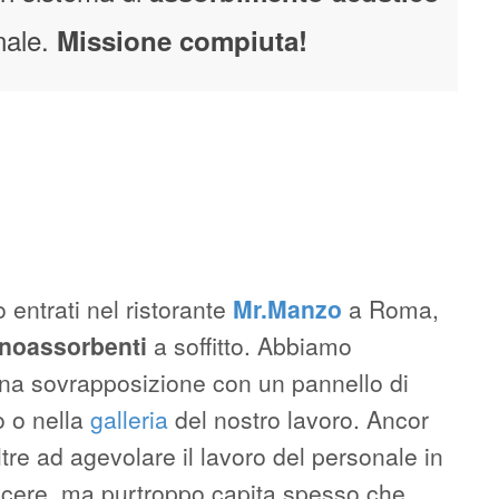
onale.
Missione compiuta!
 entrati nel ristorante
Mr.Manzo
a Roma,
onoassorbenti
a soffitto. Abbiamo
una sovrapposizione con un pannello di
o o nella
galleria
del nostro lavoro. Ancor
oltre ad agevolare il lavoro del personale in
 piacere, ma purtroppo capita spesso che