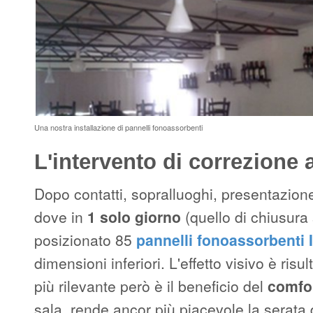
Una nostra installazione di pannelli fonoassorbenti
L'intervento di correzione 
Dopo contatti, sopralluoghi, presentazione 
dove in
1 solo giorno
(quello di chiusura
posizionato 85
pannelli fonoassorbenti I
dimensioni inferiori. L'effetto visivo è ri
più rilevante però è il beneficio del
comfo
sala, rende ancor più piacevole la serata d