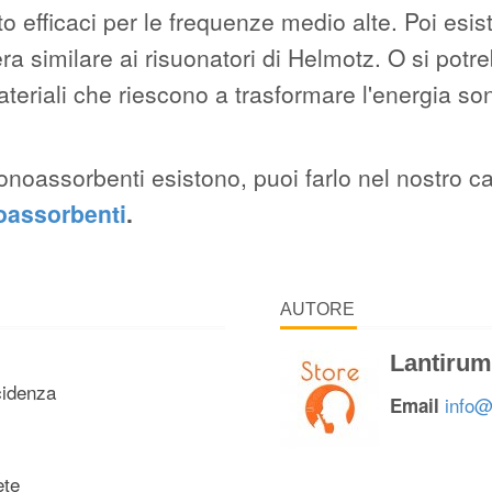
to efficaci per le frequenze medio alte. Poi esis
 similare ai risuonatori di Helmotz. O si potr
eriali che riescono a trasformare l'energia sono
ali fonoassorbenti esistono, puoi farlo nel nost
noassorbenti
.
AUTORE
Lantirum
cidenza
info@
Email
ete