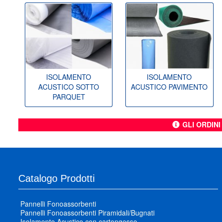
ISOLAMENTO
ISOLAMENTO
ACUSTICO SOTTO
ACUSTICO PAVIMENTO
PARQUET
GLI ORDIN
Catalogo Prodotti
Pannelli Fonoassorbenti
Pannelli Fonoassorbenti Piramidali/Bugnati
Isolamento Acustico con cartongesso