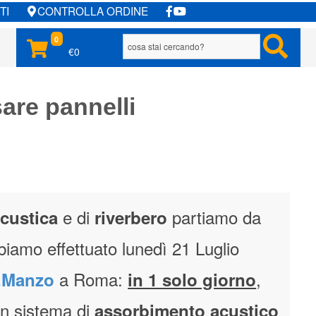
TI
CONTROLLA ORDINE
0
€0
sare pannelli
e di
partiamo da
acustica
riverbero
biamo effettuato lunedì 21 Luglio
a Roma:
,
.Manzo
in 1 solo giorno
un sistema di
assorbimento acustico